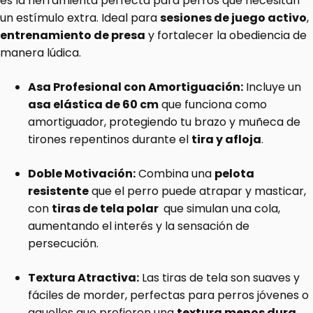
es la herramienta perfecta para perros que necesitan
un estímulo extra. Ideal para
sesiones de juego activo
,
entrenamiento de presa
y fortalecer la obediencia de
manera lúdica.
Asa Profesional con Amortiguación:
Incluye un
asa elástica de 60 cm
que funciona como
amortiguador, protegiendo tu brazo y muñeca de
tirones repentinos durante el
tira y afloja
.
Doble Motivación:
Combina una
pelota
resistente
que el perro puede atrapar y masticar,
con
tiras de tela polar
que simulan una cola,
aumentando el interés y la sensación de
persecución.
Textura Atractiva:
Las tiras de tela son suaves y
fáciles de morder, perfectas para perros jóvenes o
aquellos que prefieren una
textura menos dura