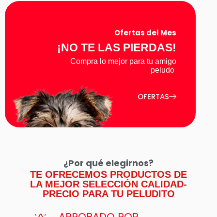
Ofertas del Mes
¡NO TE LAS PIERDAS!
Compra lo mejor para tu amigo
peludo
OFERTAS
¿Por qué elegirnos?
TE OFRECEMOS PRODUCTOS DE
LA MEJOR SELECCIÓN CALIDAD-
PRECIO PARA TU PELUDITO
APROBADO POR