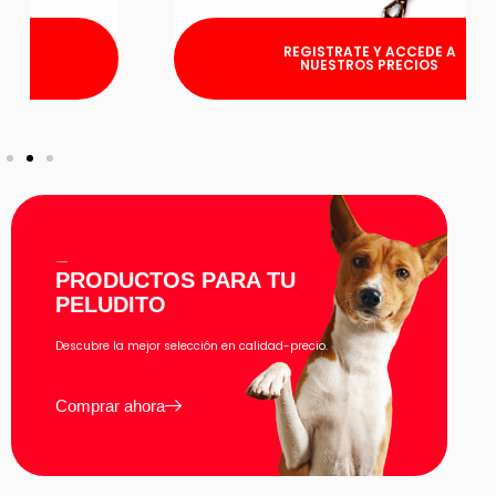
REGISTRATE Y ACCEDE A
NUESTROS PRECIOS
Novedades
PRODUCTOS PARA TU
PELUDITO
Descubre la mejor selección en calidad-precio.
Comprar ahora