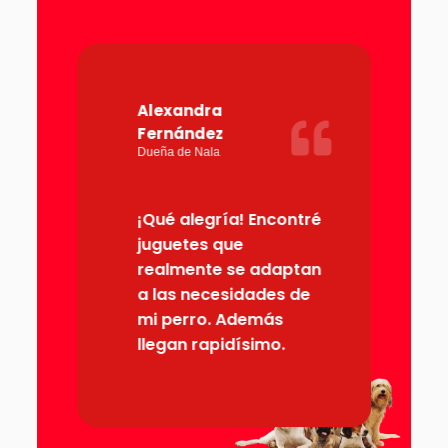
Alexandra
D
Fernández
Dueña de Nala
ita
¡Qué alegría! Encontré
a,
juguetes que
e
realmente se adaptan
a las necesidades de
mi perro. Además
llegan rapidísimo.